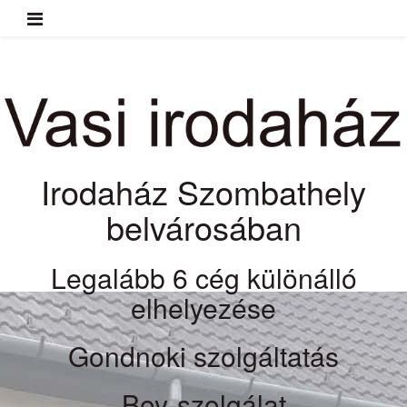
Irodaház Szombathely
belvárosában
Legalább 6 cég különálló
elhelyezése
Gondnoki szolgáltatás
Boy-szolgálat