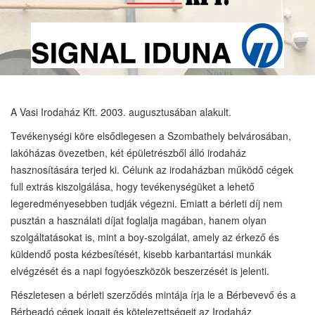
A Vasi Irodaház Kft. 2003. augusztusában alakult.
Tevékenységi köre elsődlegesen a Szombathely belvárosában,
lakóházas övezetben, két épületrészből álló irodaház
hasznosítására terjed ki. Célunk az irodaházban működő cégek
full extrás kiszolgálása, hogy tevékenységüket a lehető
legeredményesebben tudják végezni. Emiatt a bérleti díj nem
pusztán a használati díjat foglalja magában, hanem olyan
szolgáltatásokat is, mint a boy-szolgálat, amely az érkező és
küldendő posta kézbesítését, kisebb karbantartási munkák
elvégzését és a napi fogyóeszközök beszerzését is jelenti.
Részletesen a bérleti szerződés mintája írja le a Bérbevevő és a
Bérbeadó cégek jogait és kötelezettségeit az Irodaház